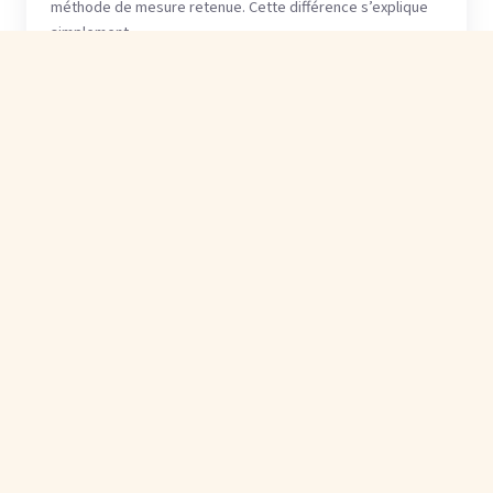
méthode de mesure retenue. Cette différence s’explique
simplement …
Élise
· 9 août 2026
É
VOYAGE